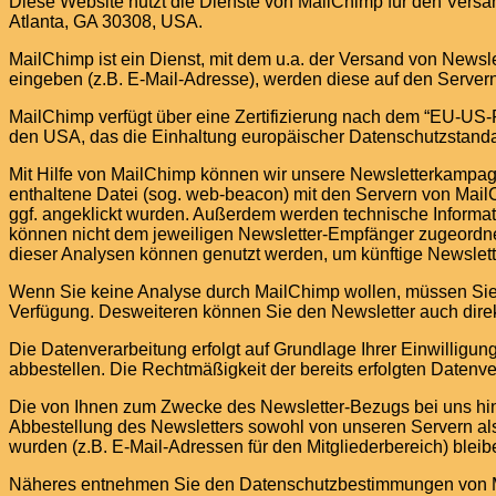
Diese Website nutzt die Dienste von MailChimp für den Versa
Atlanta, GA 30308, USA.
MailChimp ist ein Dienst, mit dem u.a. der Versand von News
eingeben (z.B. E-Mail-Adresse), werden diese auf den Server
MailChimp verfügt über eine Zertifizierung nach dem “EU-US-
den USA, das die Einhaltung europäischer Datenschutzstanda
Mit Hilfe von MailChimp können wir unsere Newsletterkampagn
enthaltene Datei (sog. web-beacon) mit den Servern von MailC
ggf. angeklickt wurden. Außerdem werden technische Informati
können nicht dem jeweiligen Newsletter-Empfänger zugeordne
dieser Analysen können genutzt werden, um künftige Newslet
Wenn Sie keine Analyse durch MailChimp wollen, müssen Sie de
Verfügung. Desweiteren können Sie den Newsletter auch direk
Die Datenverarbeitung erfolgt auf Grundlage Ihrer Einwilligung
abbestellen. Die Rechtmäßigkeit der bereits erfolgten Datenv
Die von Ihnen zum Zwecke des Newsletter-Bezugs bei uns hin
Abbestellung des Newsletters sowohl von unseren Servern al
wurden (z.B. E-Mail-Adressen für den Mitgliederbereich) bleib
Näheres entnehmen Sie den Datenschutzbestimmungen von 