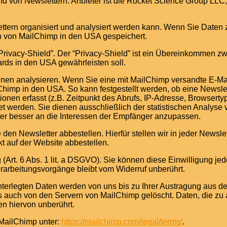
nd von Newslettern. Anbieter ist die Rocket Science Group LL
lettern organisiert und analysiert werden kann. Wenn Sie Dat
n von MailChimp in den USA gespeichert.
Privacy-Shield”. Der “Privacy-Shield” ist ein Übereinkommen 
rds in den USA gewährleisten soll.
en analysieren. Wenn Sie eine mit MailChimp versandte E-Mail 
himp in den USA. So kann festgestellt werden, ob eine Newslet
onen erfasst (z.B. Zeitpunkt des Abrufs, IP-Adresse, Browserty
t werden. Sie dienen ausschließlich der statistischen Analys
ter besser an die Interessen der Empfänger anzupassen.
n Newsletter abbestellen. Hierfür stellen wir in jeder Newsle
t auf der Website abbestellen.
 (Art. 6 Abs. 1 lit. a DSGVO). Sie können diese Einwilligung je
erarbeitungsvorgänge bleibt vom Widerruf unberührt.
terlegten Daten werden von uns bis zu Ihrer Austragung aus d
s auch von den Servern von MailChimp gelöscht. Daten, die zu
en hiervon unberührt.
MailChimp unter:
https://mailchimp.com/legal/terms/
.