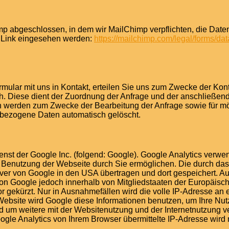
p abgeschlossen, in dem wir MailChimp verpflichten, die Date
m Link eingesehen werden:
https://mailchimp.com/legal/forms/d
ormular mit uns in Kontakt, erteilen Sie uns zum Zwecke der Kont
lich. Diese dient der Zuordnung der Anfrage und der anschließ
en werden zum Zwecke der Bearbeitung der Anfrage sowie für m
nbezogene Daten automatisch gelöscht.
st der Google Inc. (folgend: Google). Google Analytics verwend
 Benutzung der Webseite durch Sie ermöglichen. Die durch das 
er von Google in den USA übertragen und dort gespeichert. Auf
on Google jedoch innerhalb von Mitgliedstaaten der Europäisc
gekürzt. Nur in Ausnahmefällen wird die volle IP-Adresse an
r Website wird Google diese Informationen benutzen, um Ihre N
d um weitere mit der Websitenutzung und der Internetnutzung 
le Analytics von Ihrem Browser übermittelte IP-Adresse wird 