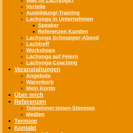
Was ist Lachyoga?
Vorteile
Ausbildung/-Training
Lachyoga in Unternehmen
Speaker
Referenzen Kunden
Lachyoga Schnupper-Abend
Lachtreff
Workshops
Lachyoga auf Feiern
Lachyoga-Coaching
Veranstaltungen
Angebote
Warenkorb
Mein Konto
Über mich
Referenzen
Teilnehmer:innen-Stimmen
Medien
Termine
Kontakt