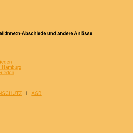
ell:inne:n-Abschiede und andere Anlässe
rieden
in Hamburg
Frieden
NSCHUTZ
I
AGB