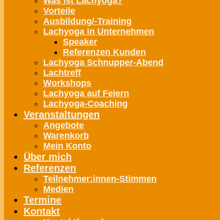
Was ist Lachyoga?
Vorteile
Ausbildung/-Training
Lachyoga in Unternehmen
Speaker
Referenzen Kunden
Lachyoga Schnupper-Abend
Lachtreff
Workshops
Lachyoga auf Feiern
Lachyoga-Coaching
Veranstaltungen
Angebote
Warenkorb
Mein Konto
Über mich
Referenzen
Teilnehmer:innen-Stimmen
Medien
Termine
Kontakt