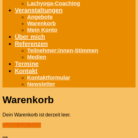
Lachyoga-Coaching
Veranstaltungen
Angebote
Warenkorb
Mein Konto
Über mich
Referenzen
Teilnehmer:innen-Stimmen
Medien
Termine
Kontakt
Kontaktformular
Newsletter
Warenkorb
Dein Warenkorb ist derzeit leer.
Zurück zum Shop