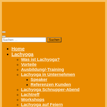
Zum
Inhalt
springen
Suchen
nach:
Home
Lachyoga
Was ist Lachyoga?
Vorteile
Ausbildung/-Training
Lachyoga in Unternehmen
Speaker
Referenzen Kunden
Lachyoga Schnupper-Abend
Lachtreff
Workshops
Lachyoga auf Feiern