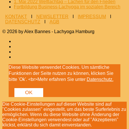
1. Mai 2022 Weltlachtag – Lachen für den Frieden
Fortbildung Business-Lachyoga im sozialen Bereich
KONTAKT
I
NEWSLETTER
I
IMPRESSUM
I
DATENSCHUTZ
I
AGB
© 2026 by Alex Bannes - Lachyoga Hamburg
Diese Website verwendet Cookies. Um sämtliche
Funktionen der Seite nutzen zu können, klicken Sie
bitte 'Ok'. <br>Mehr erfahren Sie unter
Datenschutz.
OK
Die Cookie-Einstellungen auf dieser Website sind auf
"Cookies zulassen" eingestellt, um das beste Surferlebnis zu
ermöglichen. Wenn du diese Website ohne Änderung der
Cookie-Einstellungen verwendest oder auf "Akzeptieren"
klickst, erklärst du sich damit einverstanden.