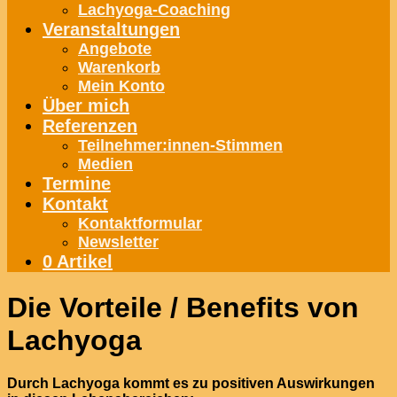
Lachyoga-Coaching
Veranstaltungen
Angebote
Warenkorb
Mein Konto
Über mich
Referenzen
Teilnehmer:innen-Stimmen
Medien
Termine
Kontakt
Kontaktformular
Newsletter
0 Artikel
Die Vorteile / Benefits von
Lachyoga
Durch Lachyoga kommt es zu positiven Auswirkungen