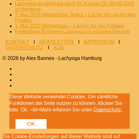
Lachyoga-Ausbildung nach Dr. Kataria 28.-29.06.2025
in Hamburg
7. Mai 2023 Weltlachtag: Aufruf – Lache mit uns für den
Frieden
1. Mai 2022 Weltlachtag – Lachen für den Frieden
Fortbildung Business-Lachyoga im sozialen Bereich
KONTAKT
I
NEWSLETTER
I
IMPRESSUM
I
DATENSCHUTZ
I
AGB
© 2026 by Alex Bannes - Lachyoga Hamburg
Diese Website verwendet Cookies. Um sämtliche
Funktionen der Seite nutzen zu können, klicken Sie
bitte 'Ok'. <br>Mehr erfahren Sie unter
Datenschutz.
OK
Die Cookie-Einstellungen auf dieser Website sind auf