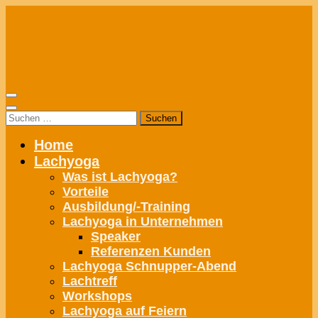
Zum
Inhalt
springen
Suchen
nach:
Home
Lachyoga
Was ist Lachyoga?
Vorteile
Ausbildung/-Training
Lachyoga in Unternehmen
Speaker
Referenzen Kunden
Lachyoga Schnupper-Abend
Lachtreff
Workshops
Lachyoga auf Feiern