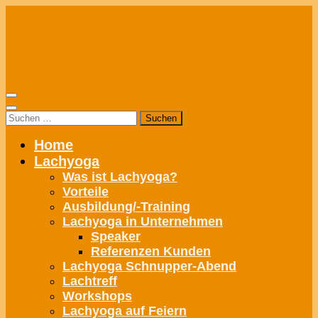
Zum
Inhalt
springen
Suchen
nach:
Home
Lachyoga
Was ist Lachyoga?
Vorteile
Ausbildung/-Training
Lachyoga in Unternehmen
Speaker
Referenzen Kunden
Lachyoga Schnupper-Abend
Lachtreff
Workshops
Lachyoga auf Feiern