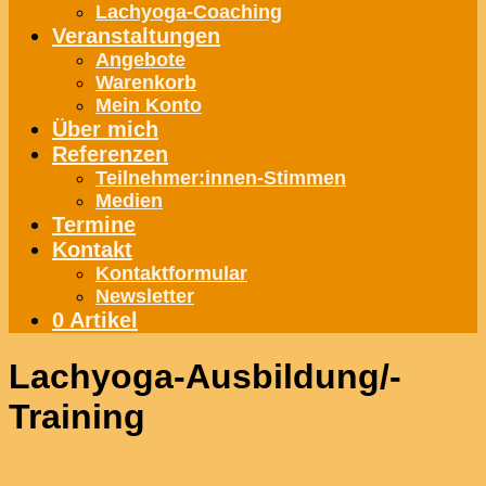
Lachyoga-Coaching
Veranstaltungen
Angebote
Warenkorb
Mein Konto
Über mich
Referenzen
Teilnehmer:innen-Stimmen
Medien
Termine
Kontakt
Kontaktformular
Newsletter
0 Artikel
Lachyoga-Ausbildung/-
Training