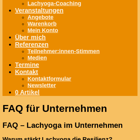
Lachyoga-Coaching
Veranstaltungen
Angebote
Warenkorb
Mein Konto
Über mich
Referenzen
Teilnehmer:innen-Stimmen
Medien
Termine
Kontakt
Kontaktformular
Newsletter
0 Artikel
FAQ für Unternehmen
FAQ – Lachyoga im Unternehmen
Warum stärkt Lachyoga die Resilienz?