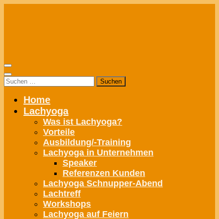
Zum
Inhalt
springen
Suchen
nach:
Home
Lachyoga
Was ist Lachyoga?
Vorteile
Ausbildung/-Training
Lachyoga in Unternehmen
Speaker
Referenzen Kunden
Lachyoga Schnupper-Abend
Lachtreff
Workshops
Lachyoga auf Feiern