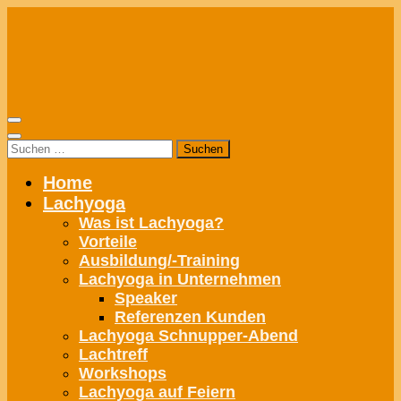
Zum
Inhalt
springen
Suchen
nach:
Home
Lachyoga
Was ist Lachyoga?
Vorteile
Ausbildung/-Training
Lachyoga in Unternehmen
Speaker
Referenzen Kunden
Lachyoga Schnupper-Abend
Lachtreff
Workshops
Lachyoga auf Feiern