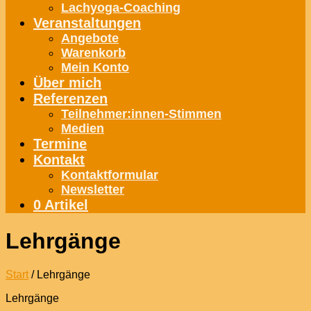
Lachyoga-Coaching
Veranstaltungen
Angebote
Warenkorb
Mein Konto
Über mich
Referenzen
Teilnehmer:innen-Stimmen
Medien
Termine
Kontakt
Kontaktformular
Newsletter
0 Artikel
Lehrgänge
Start
/ Lehrgänge
Lehrgänge