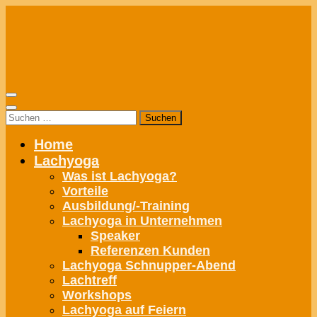
Zum
Inhalt
springen
Suchen
nach:
Home
Lachyoga
Was ist Lachyoga?
Vorteile
Ausbildung/-Training
Lachyoga in Unternehmen
Speaker
Referenzen Kunden
Lachyoga Schnupper-Abend
Lachtreff
Workshops
Lachyoga auf Feiern