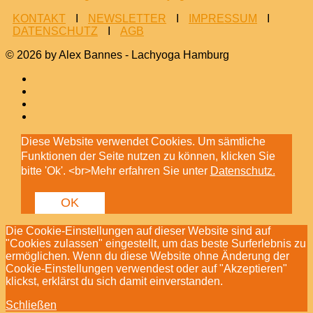
KONTAKT
I
NEWSLETTER
I
IMPRESSUM
I
DATENSCHUTZ
I
AGB
© 2026 by Alex Bannes - Lachyoga Hamburg
Diese Website verwendet Cookies. Um sämtliche
Funktionen der Seite nutzen zu können, klicken Sie
bitte 'Ok'. <br>Mehr erfahren Sie unter
Datenschutz.
OK
Die Cookie-Einstellungen auf dieser Website sind auf
"Cookies zulassen" eingestellt, um das beste Surferlebnis zu
ermöglichen. Wenn du diese Website ohne Änderung der
Cookie-Einstellungen verwendest oder auf "Akzeptieren"
klickst, erklärst du sich damit einverstanden.
Schließen