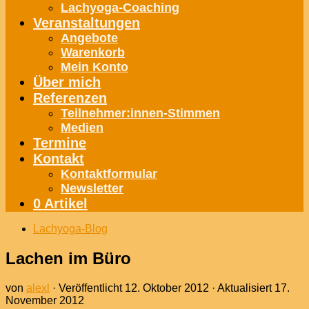
Lachyoga-Coaching
Veranstaltungen
Angebote
Warenkorb
Mein Konto
Über mich
Referenzen
Teilnehmer:innen-Stimmen
Medien
Termine
Kontakt
Kontaktformular
Newsletter
0 Artikel
Lachyoga-Blog
Lachen im Büro
von
alexl
· Veröffentlicht
12. Oktober 2012
· Aktualisiert
17.
November 2012