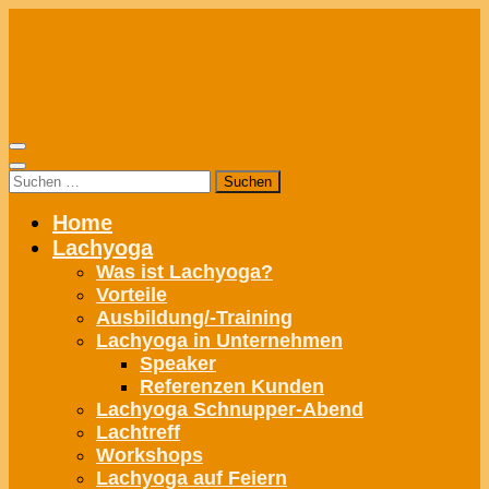
Zum
Inhalt
springen
Suchen
nach:
Home
Lachyoga
Was ist Lachyoga?
Vorteile
Ausbildung/-Training
Lachyoga in Unternehmen
Speaker
Referenzen Kunden
Lachyoga Schnupper-Abend
Lachtreff
Workshops
Lachyoga auf Feiern