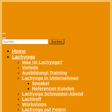
Zum
Inhalt
springen
Suchen
nach:
Home
Lachyoga
Was ist Lachyoga?
Vorteile
Ausbildung/-Training
Lachyoga in Unternehmen
Speaker
Referenzen Kunden
Lachyoga Schnupper-Abend
Lachtreff
Workshops
Lachyoga auf Feiern