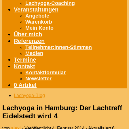
Lachyoga-Coaching
Veranstaltungen
Angebote
Warenkorb
Mein Konto
Über mich
Referenzen
Teilnehmer:innen-Stimmen
Medien
Termine
Kontakt
Kontaktformular
Newsletter
0 Artikel
Lachyoga-Blog
Lachyoga in Hamburg: Der Lachtreff
Eidelstedt wird 4
von
alexl
· Veröffentlicht
4. Februar 2014
· Aktualisiert
6.