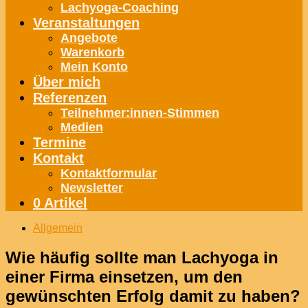
Lachyoga-Coaching
Veranstaltungen
Angebote
Warenkorb
Mein Konto
Über mich
Referenzen
Teilnehmer:innen-Stimmen
Medien
Termine
Kontakt
Kontaktformular
Newsletter
0 Artikel
Allgemein
Wie häufig sollte man Lachyoga in
einer Firma einsetzen, um den
gewünschten Erfolg damit zu haben?