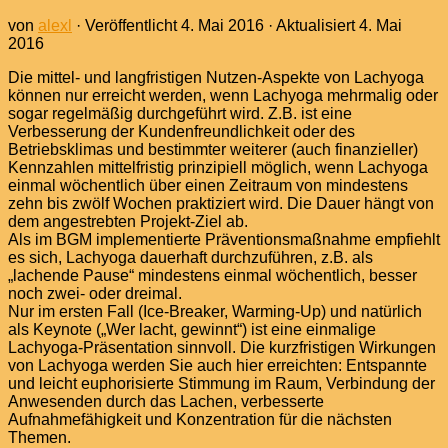
von
alexl
· Veröffentlicht
4. Mai 2016
· Aktualisiert
4. Mai
2016
Die mittel- und langfristigen Nutzen-Aspekte von Lachyoga
können nur erreicht werden, wenn Lachyoga mehrmalig oder
sogar regelmäßig durchgeführt wird. Z.B. ist eine
Verbesserung der Kundenfreundlichkeit oder des
Betriebsklimas und bestimmter weiterer (auch finanzieller)
Kennzahlen mittelfristig prinzipiell möglich, wenn Lachyoga
einmal wöchentlich über einen Zeitraum von mindestens
zehn bis zwölf Wochen praktiziert wird. Die Dauer hängt von
dem angestrebten Projekt-Ziel ab.
Als im BGM implementierte Präventionsmaßnahme empfiehlt
es sich, Lachyoga dauerhaft durchzuführen, z.B. als
„lachende Pause“ mindestens einmal wöchentlich, besser
noch zwei- oder dreimal.
Nur im ersten Fall (Ice-Breaker, Warming-Up) und natürlich
als Keynote („Wer lacht, gewinnt“) ist eine einmalige
Lachyoga-Präsentation sinnvoll. Die kurzfristigen Wirkungen
von Lachyoga werden Sie auch hier erreichten: Entspannte
und leicht euphorisierte Stimmung im Raum, Verbindung der
Anwesenden durch das Lachen, verbesserte
Aufnahmefähigkeit und Konzentration für die nächsten
Themen.