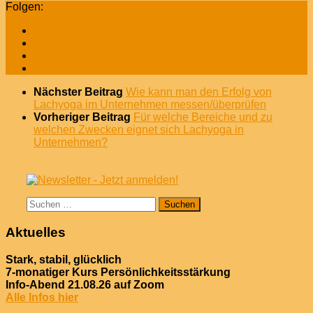
Folgen:
Nächster Beitrag
Wie kann man den Erfolg von
Lachyoga im Unternehmen messen/überprüfen
Vorheriger Beitrag
Für welche Bereiche und zu
welchen Zwecken eignet sich Lachyoga in
Unternehmen?
Suchen
nach:
Aktuelles
Stark, stabil, glücklich
7-monatiger Kurs Persönlichkeitsstärkung
Info-Abend 21.08.26 auf Zoom
Alle Infos hier