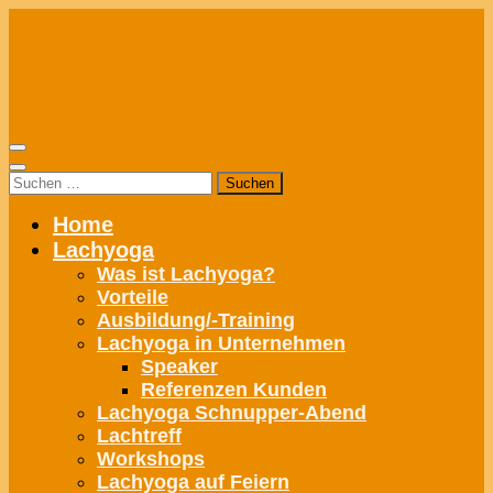
Zum
Inhalt
springen
Suchen
nach:
Home
Lachyoga
Was ist Lachyoga?
Vorteile
Ausbildung/-Training
Lachyoga in Unternehmen
Speaker
Referenzen Kunden
Lachyoga Schnupper-Abend
Lachtreff
Workshops
Lachyoga auf Feiern