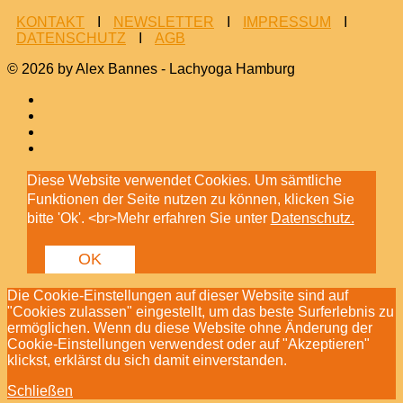
KONTAKT
I
NEWSLETTER
I
IMPRESSUM
I
DATENSCHUTZ
I
AGB
© 2026 by Alex Bannes - Lachyoga Hamburg
Diese Website verwendet Cookies. Um sämtliche
Funktionen der Seite nutzen zu können, klicken Sie
bitte 'Ok'. <br>Mehr erfahren Sie unter
Datenschutz.
OK
Die Cookie-Einstellungen auf dieser Website sind auf
"Cookies zulassen" eingestellt, um das beste Surferlebnis zu
ermöglichen. Wenn du diese Website ohne Änderung der
Cookie-Einstellungen verwendest oder auf "Akzeptieren"
klickst, erklärst du sich damit einverstanden.
Schließen