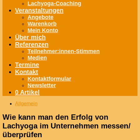
Lachyoga-Coaching
Veranstaltungen
Angebote
Warenkorb
Mein Konto
Über mich
Referenzen
Teilnehmer:innen-Stimmen
Medien
Termine
Kontakt
Kontaktformular
Newsletter
0 Artikel
Allgemein
Wie kann man den Erfolg von
Lachyoga im Unternehmen messen/
überprüfen