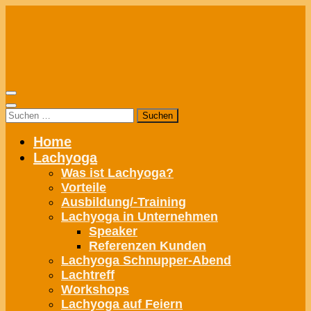
Zum
Inhalt
springen
Suchen
nach:
Home
Lachyoga
Was ist Lachyoga?
Vorteile
Ausbildung/-Training
Lachyoga in Unternehmen
Speaker
Referenzen Kunden
Lachyoga Schnupper-Abend
Lachtreff
Workshops
Lachyoga auf Feiern